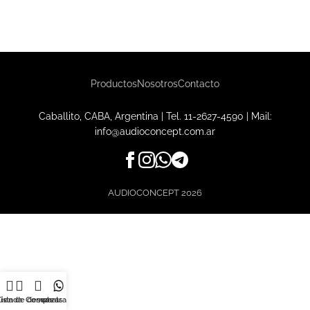
Productos
Nosotros
Contacto
Caballito, CABA, Argentina | Tel.
11-2627-4590
| Mail:
info@audioconcept.com.ar
AUDIOCONCEPT
2026
Lista de deseos
Tienda
Comparar
whatsapp