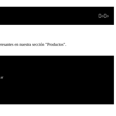
0
0
resantes en nuestra sección "Productos".
.ar