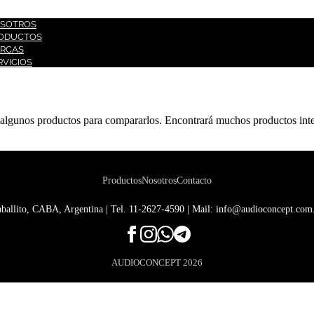
CIO
SOTROS
ODUCTOS
RCAS
RVICIOS
NTACTO
 algunos productos para compararlos. Encontrará muchos productos inte
Productos
Nosotros
Contacto
ballito, CABA, Argentina | Tel.
11-2627-4590
| Mail:
info@audioconcept.com
AUDIOCONCEPT
2026