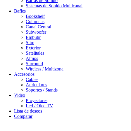
Barras de Sonido
Sistemas de Sonido Multicanal
Bafles
Bookshelf
Columnas
Canal Central
Subwoofer
Embutir
Slim
Exterior
Satelitales
Atmos
Surround
Wireless / Multizona
Accesorios
Cables
Auriculares
Soportes / Stands
Video
Proyectores
Led / Oled TV
Lista de deseos
Comparar