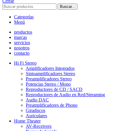
Cerrar
Buscar...
Categorías
Menú
productos
marcas
servicios
nosotros
contacto
Hi Fi Stereo
Amplificadores Integrados
Sintoamplificadores Stereo
Preamplificadores Stereo
Potencias Stereo / Mono
Reproductores de CD / SACD
Reproductores de Audio en Red/Streaming
Audio DAC
Preamplificadores de Phono
Giradiscos
Auriculares
Home Theater
AV-Receivers