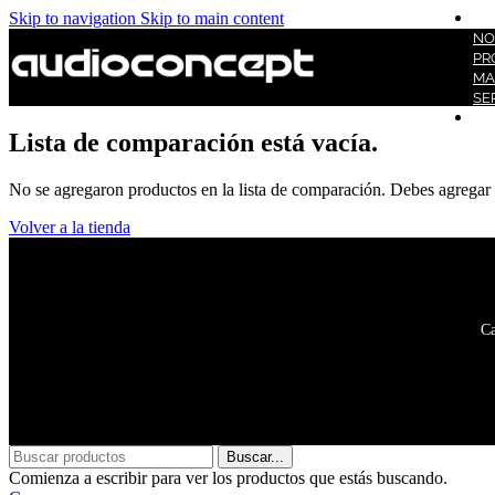
Skip to navigation
Skip to main content
INI
NO
PR
MA
SE
CO
Lista de comparación está vacía.
No se agregaron productos en la lista de comparación. Debes agregar
Volver a la tienda
Ca
Buscar...
Comienza a escribir para ver los productos que estás buscando.