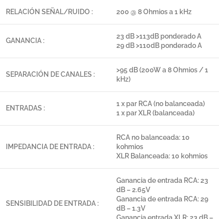
RELACIÓN SEÑAL/RUIDO :
200 @ 8 Ohmios a 1 kHz
23 dB >113dB ponderado A
GANANCIA :
29 dB >110dB ponderado A
>95 dB (200W a 8 Ohmios / 1
SEPARACIÓN DE CANALES :
kHz)
1 x par RCA (no balanceada)
ENTRADAS :
1 x par XLR (balanceada)
RCA no balanceada: 10
IMPEDANCIA DE ENTRADA :
kohmios
XLR Balanceada: 10 kohmios
Ganancia de entrada RCA: 23
dB – 2.65V
Ganancia de entrada RCA: 29
SENSIBILIDAD DE ENTRADA :
dB – 1.3V
Ganancia entrada XLR: 23 dB –