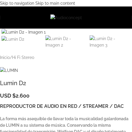
Skip to navigation
Skip to main content
Clic para ampliar
Inicio
/
Hi Fi Stereo
Lumin D2
USD $2.600
REPRODUCTOR DE AUDIO EN RED / STREAMER / DAC
La forma más asequible de llevar toda la musicalidad galardonada
de LUMIN a su sistema de música.
Conservando la misma
funcionalidad de transmisión, Wolfson DAC y el diseño totalmente