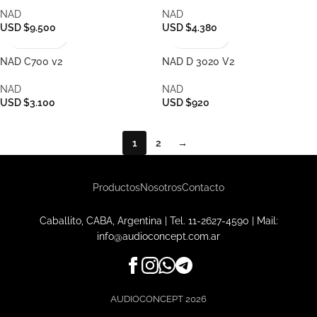
NAD
NAD
USD $9.500
USD $4.380
NAD C700 v2
NAD D 3020 V2
NAD
NAD
USD $3.100
USD $920
1
2
→
Productos
Nosotros
Contacto
Caballito, CABA, Argentina | Tel.
11-2627-4590
| Mail:
info@audioconcept.com.ar
AUDIOCONCEPT
2026