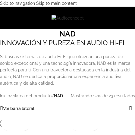
Skip to navigation
Skip to main content
NAD
INNOVACIÓN Y PUREZA EN AUDIO HI-FI
Si buscas sistemas de audio Hi-Fi que ofrezcan una pureza de
sonido excepcional y una tecnología innovadora, NAD es la marca
perfecta para ti. Con una trayectoria destacada en la industria del
audio, NAD se dedica a proporcionar una experiencia auditiva
auténtica y de alta calidad.
Inicio
/
Marca del producto
/
NAD
Mostrando 1–12 de 23 resultados
Ver barra lateral